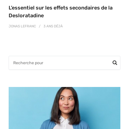
L’essentiel sur les effets secondaires de la
Desloratadine
JONAS LEFRANC
3 ANS
DÉJÀ